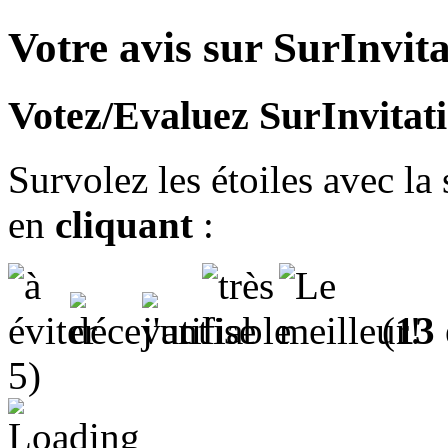
Votre avis sur SurInvit
Votez/Evaluez SurInvitat
Survolez les étoiles avec la
en
cliquant
:
(
13
5)