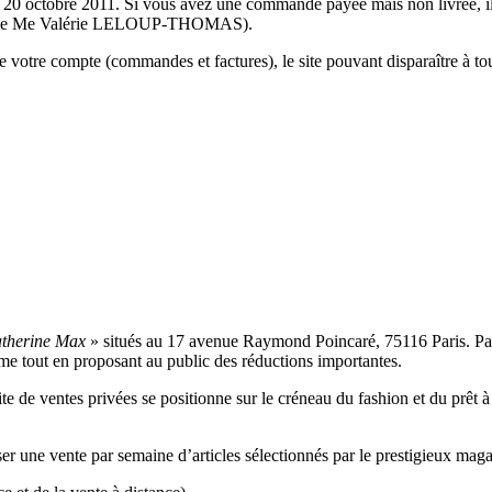
 20 octobre 2011. Si vous avez une commande payée mais non livrée, il es
 de Me Valérie LELOUP-THOMAS).
 votre compte (commandes et factures), le site pouvant disparaître à t
therine Max
» situés au 17 avenue Raymond Poincaré, 75116 Paris. Pari
me tout en proposant au public des réductions importantes.
te de ventes privées se positionne sur le créneau du fashion et du prêt 
er une vente par semaine d’articles sélectionnés par le prestigieux ma