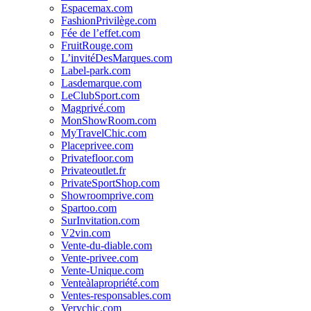
Espacemax.com
FashionPrivilège.com
Fée de l’effet.com
FruitRouge.com
L’invitéDesMarques.com
Label-park.com
Lasdemarque.com
LeClubSport.com
Magprivé.com
MonShowRoom.com
MyTravelChic.com
Placeprivee.com
Privatefloor.com
Privateoutlet.fr
PrivateSportShop.com
Showroomprive.com
Spartoo.com
SurInvitation.com
V2vin.com
Vente-du-diable.com
Vente-privee.com
Vente-Unique.com
Venteàlapropriété.com
Ventes-responsables.com
Verychic.com