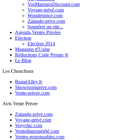
VosMarquesDiscount.com
Voyage-privé.com
Wonderprice.com
Zalando-prive.com
Suggérer un site...
Agenda Ventes Privées
Election
Election 2014
Magasins d'Usine
Réductions Code Promo ®
Le Blog
Les Chouchous
BrandAlley.fr
Showroomprive.com
Vente-privee.com
Avis Vente Privee
Zalando-prive.com
Voyage-privé.com
Verychic.com
Venteàlapropriété.com
Ventes-responsables.com