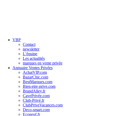
VBP
Contact
newsletter
L’équipe
Les actualités
marques en vente privée
Annuaire Ventes Privées
AchatVIP.com
BazarChic.com
BestMarques.com
Bien-etre-prive.com
BrandAlley.fr
CavePrivée.com
Club-Privé.fr
ClubPriveVacances.com
Deco-smart.com
Econeuf.fr