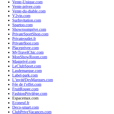
Vente-Unique.com
Vente-privee.com
Vente-du-diable.com
V2vin.com
SurInvitation.com
Spartoo.com
Showroomprive.com
PrivateSportShop.com
Privateoutlet.fr
Privatefloor.com
Placeprivee.com
MyTravelChic.com
MonShowRoom.com
Magprivé.com
LeClubSport.com
Lasdemarque.com
Label-park.com
L’invitéDesMarques.com
Fée de l’effet.com
FruitRouge.com
FashionPrivilège.com
Espacemax.com
Econeuf.fr
Deco-smart.com
ClubPriveVacances.com