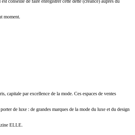
t conseillé de faire enregistrer cette dette (créance) auprès du
out moment.
s, capitale par excellence de la mode. Ces espaces de ventes
à porter de luxe : de grandes marques de la mode du luxe et du design
gazine ELLE.