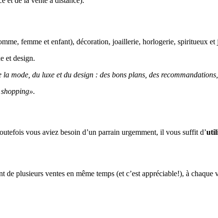
 et de la vente à distance).
homme, femme et enfant), décoration, joaillerie, horlogerie, spiritueux e
e et design.
 de la mode, du luxe et du design : des bons plans, des recommandations
 shopping».
 toutefois vous aviez besoin d’un parrain urgemment, il vous suffit d’
uti
t de plusieurs ventes en même temps (et c’est appréciable!), à chaque ven