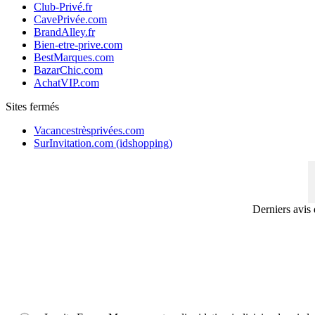
Club-Privé.fr
CavePrivée.com
BrandAlley.fr
Bien-etre-prive.com
BestMarques.com
BazarChic.com
AchatVIP.com
Sites fermés
Vacancestrèsprivées.com
SurInvitation.com (idshopping)
Derniers avis dépo