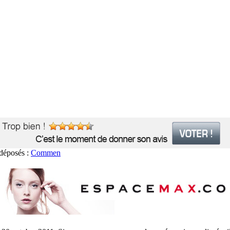
sés :
Commentaire sur AchatVIP.com par gillion
(samedi 5/08/2023 à 10