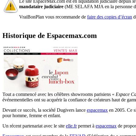
Le site EspaceMax.com est en liquidation judiciaire depuis le
mandataire judiciaire
(ME SELAFA MJA en la personne
VraiBonPlan vous recommande de
faire des copies d’écran
de
Historique de Espacemax.com
Tout a commencé avec les célèbres showrooms parisiens «
Espace Ca
événementielles ont su acquérir la confiance de créateurs haut de gam
Devant ce succès, la société Dugivers lance
espacemax
en 2005. Ce si
pour homme, femme et enfant.
Un récent partenariat avec le site
elle.fr
permet à
espacemax
de propos