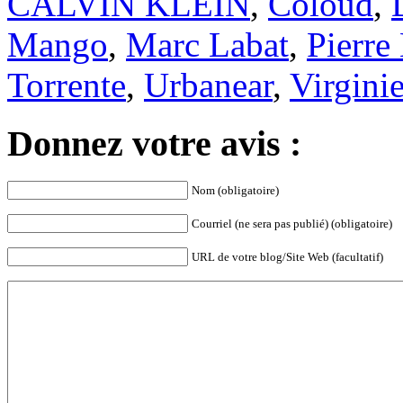
CALVIN KLEIN
,
Coloud
,
Mango
,
Marc Labat
,
Pierre
Torrente
,
Urbanear
,
Virgini
Donnez votre avis :
Nom (obligatoire)
Courriel (ne sera pas publié) (obligatoire)
URL de votre blog/Site Web (facultatif)